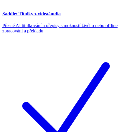
Saddle: Titulky z videa/audia
Přesné AI titulkování a přepisy s možností živého nebo offline
zpracování a překladu