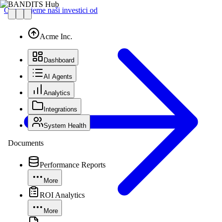
BANDITS Hub
Oznamujeme naši investici od
Acme Inc.
Dashboard
AI Agents
Analytics
Integrations
System Health
Documents
Performance Reports
More
ROI Analytics
More