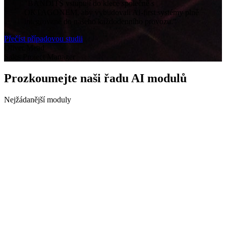
"
BANDITS vstupují do klece společně s 
OKTAGONEM, aby vybudovali AI‑first systémy plně 
integrované do našeho každodenního provozu.
"
Přečíst případovou studii
Oliver Mead
Sales Project Manager
Prozkoumejte naši řadu AI modulů
Nejžádanější moduly