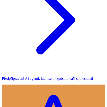
Předpřipravení AI agenti, kteří se přizpůsobí vaší společnosti