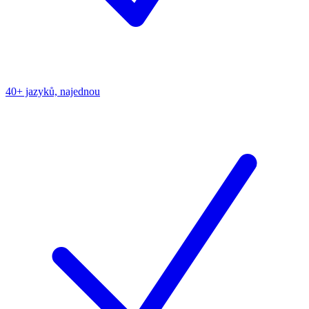
40+ jazyků, najednou