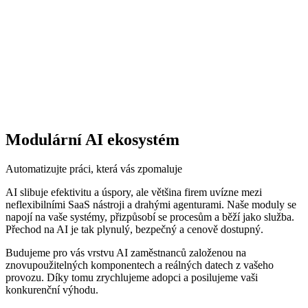
Modulární AI ekosystém
Automatizujte práci, která vás zpomaluje
AI slibuje efektivitu a úspory, ale většina firem uvízne mezi
neflexibilními SaaS nástroji a drahými agenturami. Naše moduly se
napojí na vaše systémy, přizpůsobí se procesům a běží jako služba.
Přechod na AI je tak plynulý, bezpečný a cenově dostupný.
Budujeme pro vás vrstvu AI zaměstnanců založenou na
znovupoužitelných komponentech a reálných datech z vašeho
provozu. Díky tomu zrychlujeme adopci a posilujeme vaši
konkurenční výhodu.