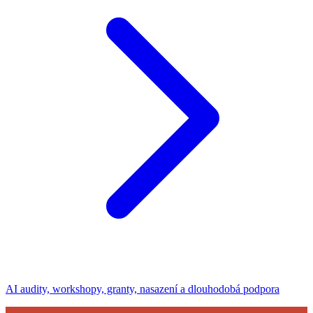
AI audity, workshopy, granty, nasazení a dlouhodobá podpora