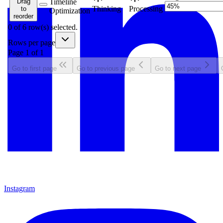
Drag
Timeline
Thinking
Processing
to
Optimization
reorder
0
of
6
row(s) selected.
Rows per page
Page
1
of
1
Go to first page
Go to previous page
Go to next page
Instagram