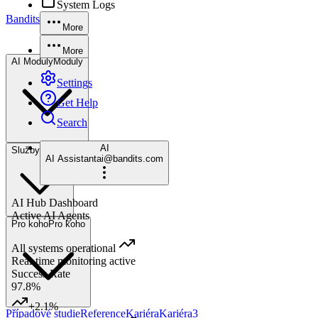
System Logs
Bandits
More
More
AI Moduly
Moduly
Settings
Get Help
Search
AI
Služby
Služby
AI Assistant
ai@bandits.com
AI Hub Dashboard
Active AI Agents
Pro koho
Pro koho
All systems operational
Real-time monitoring active
Success Rate
97.8%
+2.1%
Případové studie
Reference
Kariéra
Kariéra
3