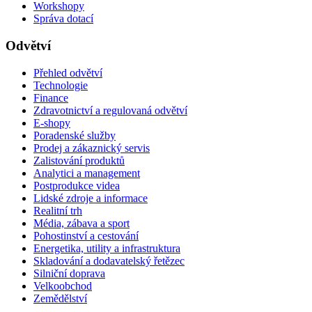
Workshopy
Správa dotací
Odvětví
Přehled odvětví
Technologie
Finance
Zdravotnictví a regulovaná odvětví
E-shopy
Poradenské služby
Prodej a zákaznický servis
Zalistování produktů
Analytici a management
Postprodukce videa
Lidské zdroje a informace
Realitní trh
Média, zábava a sport
Pohostinství a cestování
Energetika, utility a infrastruktura
Skladování a dodavatelský řetězec
Silniční doprava
Velkoobchod
Zemědělství