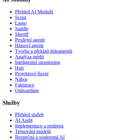
Přehled AI Modulů
Scout
Lasso
Saddle
Sheriff
Prodejní agenti
Hlasoví agenti
Tvorba a překlad dokumentů
Analýza médií
Inteligentní monitoring
Hub
Projektové řízení
Nábor
Fakturace
Onboarding
Služby
Přehled služeb
AI Audit
Implementace a podpora
Trénování modelů
Bezpečná a soukromá AI