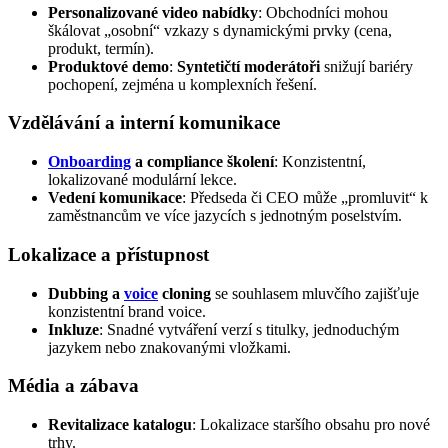
Personalizované video nabídky
: Obchodníci mohou
škálovat „osobní“ vzkazy s dynamickými prvky (cena,
produkt, termín).
Produktové demo
:
Syntetičtí moderátoři
snižují bariéry
pochopení, zejména u komplexních řešení.
Vzdělávání a interní komunikace
Onboarding
a compliance školení
: Konzistentní,
lokalizované modulární lekce.
Vedení komunikace
: Předseda či CEO může „promluvit“ k
zaměstnancům ve více jazycích s jednotným poselstvím.
Lokalizace a přístupnost
Dubbing a
voice
cloning
se souhlasem mluvčího zajišťuje
konzistentní brand voice.
Inkluze
: Snadné vytváření verzí s titulky, jednoduchým
jazykem nebo znakovanými vložkami.
Média a zábava
Revitalizace katalogu
: Lokalizace staršího obsahu pro nové
trhy.