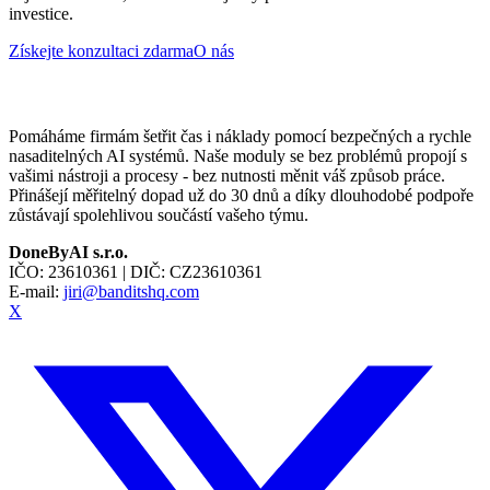
investice.
Získejte konzultaci zdarma
O nás
Pomáháme firmám šetřit čas i náklady pomocí bezpečných a rychle
nasaditelných AI systémů. Naše moduly se bez problémů propojí s
vašimi nástroji a procesy - bez nutnosti měnit váš způsob práce.
Přinášejí měřitelný dopad už do 30 dnů a díky dlouhodobé podpoře
zůstávají spolehlivou součástí vašeho týmu.
DoneByAI s.r.o.
IČO:
23610361
| DIČ:
CZ23610361
E-mail:
jiri@banditshq.com
X