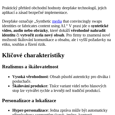
Praktický přehled obchodní hodnoty deepfake technologií, jejich
aplikací a zásad bezpečné implementace.
Deepfake označuje „Synthetic
media
that convincingly swaps
identities or fabricates content using AI.“ V praxi jde o
syntetické
video, audio nebo obrázky
, které dokáží
věrohodně nahradit
identitu
či
vytvořit zcela nový obsah
. Pro firmy to znamená nové
možnosti škálování komunikace a obsahu, ale i vyšší požadavky na
etiku, souhlas a řízení rizik.
Klíčové charakteristiky
Realismus a škálovatelnost
Vysoká věrohodnost
: Obsah působí autenticky pro diváka i
posluchače.
Škálování produkce
: Tisíce variant videí nebo hlasových
stop lze vytvářet rychle a levněji než tradiční produkcí.
Personalizace a lokalizace
Hyper-personalizace
: Jedna zpráva může být automaticky
přizpůsobena segmentům (jazyk, jméno, kontext).