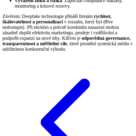
Vyvážení zisku a rizika
: Započítat compliance náklady,
monitoring a krizové rezervy.
Závěrem: Deepfake technologie přináší firmám
rychlost,
škálovatelnost a personalizaci
v rozsahu, který byl dříve
nedostupný. Při etickém a právně korektním nasazení mohou
zásadně zlepšit efektivitu marketingu, prodeje i vzdělávání a
podpořit expanzi na nové trhy. Klíčem je
odpovědná governance,
transparentnost a měřitelné cíle
, které promění syntetická média v
udržitelnou konkurenční výhodu.