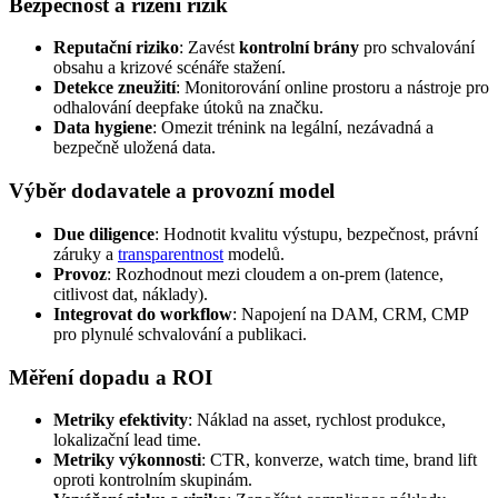
Bezpečnost a řízení rizik
Reputační riziko
: Zavést
kontrolní brány
pro schvalování
obsahu a krizové scénáře stažení.
Detekce zneužití
: Monitorování online prostoru a nástroje pro
odhalování deepfake útoků na značku.
Data hygiene
: Omezit trénink na legální, nezávadná a
bezpečně uložená data.
Výběr dodavatele a provozní model
Due diligence
: Hodnotit kvalitu výstupu, bezpečnost, právní
záruky a
transparentnost
modelů.
Provoz
: Rozhodnout mezi cloudem a on-prem (latence,
citlivost dat, náklady).
Integrovat do workflow
: Napojení na DAM, CRM, CMP
pro plynulé schvalování a publikaci.
Měření dopadu a ROI
Metriky efektivity
: Náklad na asset, rychlost produkce,
lokalizační lead time.
Metriky výkonnosti
: CTR, konverze, watch time, brand lift
oproti kontrolním skupinám.