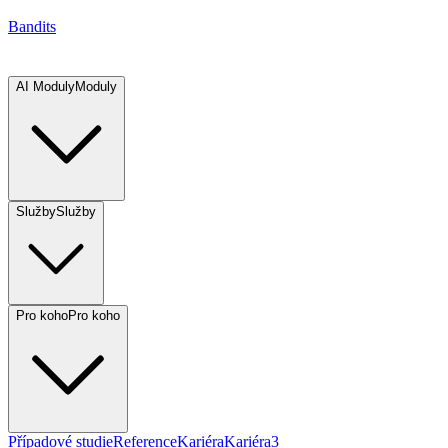
Bandits
AI Moduly
Moduly
Služby
Služby
Pro koho
Pro koho
Případové studie
Reference
Kariéra
Kariéra
3