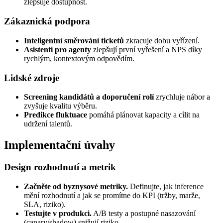
zlepšuje dostupnost.
Zákaznická podpora
Inteligentní směrování ticketů
zkracuje dobu vyřízení.
Asistenti pro agenty
zlepšují první vyřešení a NPS díky
rychlým, kontextovým odpovědím.
Lidské zdroje
Screening kandidátů a doporučení rolí
zrychluje nábor a
zvyšuje kvalitu výběru.
Predikce fluktuace
pomáhá plánovat kapacity a cílit na
udržení talentů.
Implementační úvahy
Design rozhodnutí a metrik
Začněte od byznysové metriky.
Definujte, jak inference
mění rozhodnutí a jak se promítne do KPI (tržby, marže,
SLA, riziko).
Testujte v produkci.
A/B testy a postupné nasazování
(canary/shadow) snižují riziko.