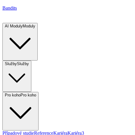
Bandits
AI Moduly
Moduly
Služby
Služby
Pro koho
Pro koho
Případové studie
Reference
Kariéra
Kariéra
3