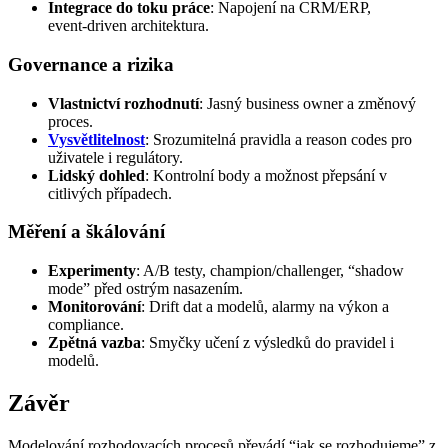
Integrace do toku práce
: Napojení na CRM/ERP,
event‑driven architektura.
Governance a rizika
Vlastnictví rozhodnutí
: Jasný business owner a změnový
proces.
Vysvětlitelnost
: Srozumitelná pravidla a reason codes pro
uživatele i regulátory.
Lidský dohled
: Kontrolní body a možnost přepsání v
citlivých případech.
Měření a škálování
Experimenty
: A/B testy, champion/challenger, “shadow
mode” před ostrým nasazením.
Monitorování
: Drift dat a modelů, alarmy na výkon a
compliance.
Zpětná vazba
: Smyčky učení z výsledků do pravidel i
modelů.
Závěr
Modelování rozhodovacích procesů převádí “jak se rozhodujeme” z