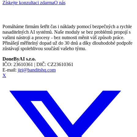
Získejte konzultaci zdarma
O nás
Pomáháme firmám šetřit čas i náklady pomocí bezpečných a rychle
nasaditelných AI systémů. Naše moduly se bez problémů propojí s
vašimi nástroji a procesy - bez nutnosti měnit váš způsob práce.
Přinášejí měřitelný dopad už do 30 dnů a díky dlouhodobé podpoře
zůstávají spolehlivou součástí vašeho týmu.
DoneByAI s.r.o.
IČO:
23610361
| DIČ:
CZ23610361
E-mail:
jiri@banditshq.com
X