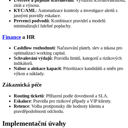
Úvěrové a pojistné schvalování
: Vyvážení schvalovatelnosti,
ztrát a výnosu.
KYC/AML
: Automatizace kontroly a investigace alertů s
jasnými pravidly eskalace.
Prevenci podvodů
: Kombinace pravidel a modelů
minimalizující falešné poplachy.
Finance
a HR
Cashflow rozhodnutí
: Načasování plateb, slev a inkasa pro
optimalizaci working capital.
Schvalování výdajů
: Pravidla limitů, kategorií a rizikových
indikátorů.
Nábor a alokace kapacit
: Prioritizace kandidátů a směn pro
výkon a náklady.
Zákaznická péče
Routing ticketů
: Přiřazení podle dovedností a SLA.
Eskalace
: Pravidla pro rizikové případy a VIP klienty.
Retence
: Volba protiponuky dle hodnoty klienta a
pravděpodobnosti odchodu.
Implementační úvahy