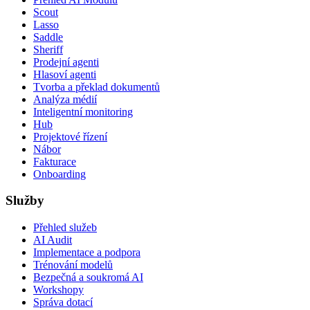
Scout
Lasso
Saddle
Sheriff
Prodejní agenti
Hlasoví agenti
Tvorba a překlad dokumentů
Analýza médií
Inteligentní monitoring
Hub
Projektové řízení
Nábor
Fakturace
Onboarding
Služby
Přehled služeb
AI Audit
Implementace a podpora
Trénování modelů
Bezpečná a soukromá AI
Workshopy
Správa dotací