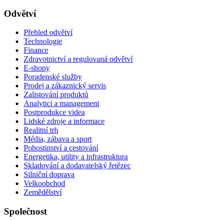
Odvětví
Přehled odvětví
Technologie
Finance
Zdravotnictví a regulovaná odvětví
E-shopy
Poradenské služby
Prodej a zákaznický servis
Zalistování produktů
Analytici a management
Postprodukce videa
Lidské zdroje a informace
Realitní trh
Média, zábava a sport
Pohostinství a cestování
Energetika, utility a infrastruktura
Skladování a dodavatelský řetězec
Silniční doprava
Velkoobchod
Zemědělství
Společnost