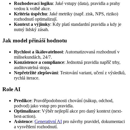
Rozhodovací logiku
: Jaké vstupy (data), pravidla a prahy
vedou k volbě akce.
Kritéria úspěchu
: Jaké metriky (např. zisk, NPS, riziko)
rozhodnutí optimalizují.
Kontext a výjimky
: Kdy platí standardní pravidla a kdy je
nutný lidský zásah.
Jak model přináší hodnotu
Rychlost a škálovatelnost
: Automatizovaná rozhodnutí v
milisekundách, 24/7.
Konzistence a compliance
: Jednotná pravidla napříč trhy,
auditovatelná stopa.
Nepřetržité zlepšování
: Testování variant, učení z výsledků,
rychlá iterace.
Role AI
Predikce
: Pravděpodobnosti chování (nákup, odchod,
podvod) jako vstup pro pravidla.
Optimalizace
: Výběr nejlepší akce pro daný kontext (next-
best-action).
Asistence
:
Generativní AI
pro návrhy pravidel, dokumentaci
a vysvětlení rozhodnutí.