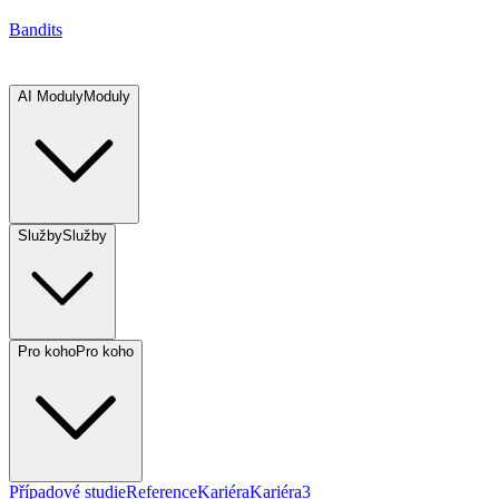
Bandits
AI Moduly
Moduly
Služby
Služby
Pro koho
Pro koho
Případové studie
Reference
Kariéra
Kariéra
3