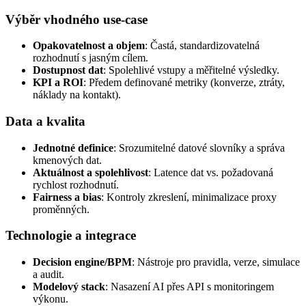
Výběr vhodného use‑case
Opakovatelnost a objem
: Častá, standardizovatelná
rozhodnutí s jasným cílem.
Dostupnost dat
: Spolehlivé vstupy a měřitelné výsledky.
KPI a ROI
: Předem definované metriky (konverze, ztráty,
náklady na kontakt).
Data a kvalita
Jednotné definice
: Srozumitelné datové slovníky a správa
kmenových dat.
Aktuálnost a spolehlivost
: Latence dat vs. požadovaná
rychlost rozhodnutí.
Fairness a bias
: Kontroly zkreslení, minimalizace proxy
proměnných.
Technologie a integrace
Decision engine/BPM
: Nástroje pro pravidla, verze, simulace
a audit.
Modelový stack
: Nasazení AI přes API s monitoringem
výkonu.