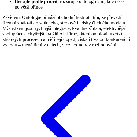
Iterujte podle priorit
: rozšiřujte ontologii tam, kde nese
největší přínos.
Závěrem: Ontologie přináší obchodní hodnotu tím, že převádí
firemní znalosti do sdíleného, strojově i lidsky čitelného modelu.
Výsledkem jsou rychlejší integrace, kvalitnější data, efektivnější
spolupráce a chytřejší využití AI. Firmy, které ontologii ukotví v
klíčových procesech a měří její dopad, získají trvalou konkurenční
výhodu – méně tření v datech, více hodnoty v rozhodování.