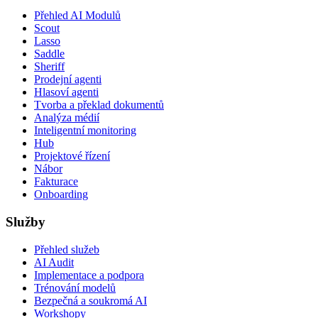
Přehled AI Modulů
Scout
Lasso
Saddle
Sheriff
Prodejní agenti
Hlasoví agenti
Tvorba a překlad dokumentů
Analýza médií
Inteligentní monitoring
Hub
Projektové řízení
Nábor
Fakturace
Onboarding
Služby
Přehled služeb
AI Audit
Implementace a podpora
Trénování modelů
Bezpečná a soukromá AI
Workshopy