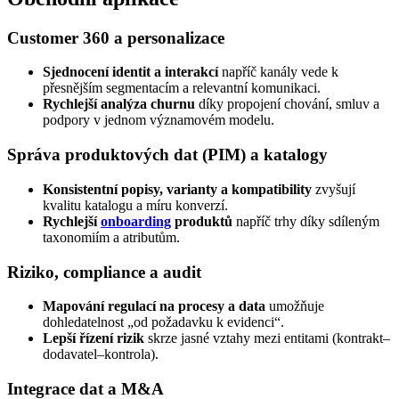
Customer 360 a personalizace
Sjednocení identit a interakcí
napříč kanály vede k
přesnějším segmentacím a relevantní komunikaci.
Rychlejší analýza churnu
díky propojení chování, smluv a
podpory v jednom významovém modelu.
Správa produktových dat (PIM) a katalogy
Konsistentní popisy, varianty a kompatibility
zvyšují
kvalitu katalogu a míru konverzí.
Rychlejší
onboarding
produktů
napříč trhy díky sdíleným
taxonomiím a atributům.
Riziko, compliance a audit
Mapování regulací na procesy a data
umožňuje
dohledatelnost „od požadavku k evidenci“.
Lepší řízení rizik
skrze jasné vztahy mezi entitami (kontrakt–
dodavatel–kontrola).
Integrace dat a M&A