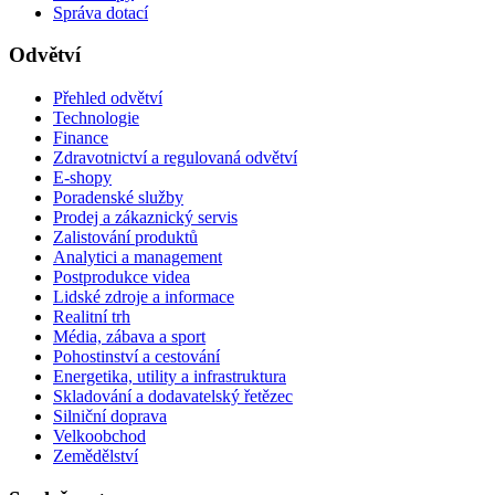
Správa dotací
Odvětví
Přehled odvětví
Technologie
Finance
Zdravotnictví a regulovaná odvětví
E-shopy
Poradenské služby
Prodej a zákaznický servis
Zalistování produktů
Analytici a management
Postprodukce videa
Lidské zdroje a informace
Realitní trh
Média, zábava a sport
Pohostinství a cestování
Energetika, utility a infrastruktura
Skladování a dodavatelský řetězec
Silniční doprava
Velkoobchod
Zemědělství