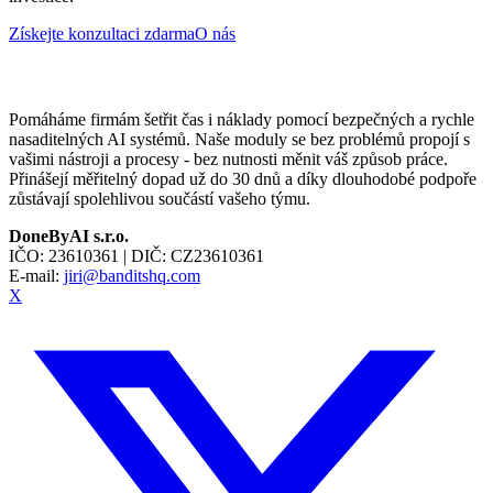
Získejte konzultaci zdarma
O nás
Pomáháme firmám šetřit čas i náklady pomocí bezpečných a rychle
nasaditelných AI systémů. Naše moduly se bez problémů propojí s
vašimi nástroji a procesy - bez nutnosti měnit váš způsob práce.
Přinášejí měřitelný dopad už do 30 dnů a díky dlouhodobé podpoře
zůstávají spolehlivou součástí vašeho týmu.
DoneByAI s.r.o.
IČO:
23610361
| DIČ:
CZ23610361
E-mail:
jiri@banditshq.com
X