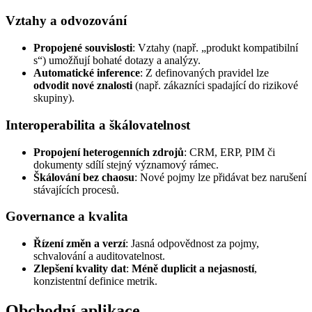
Vztahy a odvozování
Propojené souvislosti
: Vztahy (např. „produkt kompatibilní
s“) umožňují bohaté dotazy a analýzy.
Automatické inference
: Z definovaných pravidel lze
odvodit nové znalosti
(např. zákazníci spadající do rizikové
skupiny).
Interoperabilita a škálovatelnost
Propojení heterogenních zdrojů
: CRM, ERP, PIM či
dokumenty sdílí stejný významový rámec.
Škálování bez chaosu
: Nové pojmy lze přidávat bez narušení
stávajících procesů.
Governance a kvalita
Řízení změn a verzí
: Jasná odpovědnost za pojmy,
schvalování a auditovatelnost.
Zlepšení kvality dat
:
Méně duplicit a nejasností
,
konzistentní definice metrik.
Obchodní aplikace