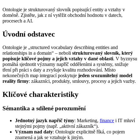
Ontologie je strukturovaný slovník popisující entity a vztahy v
doméně. Zjistěte, jak z ní vytěžit obchodní hodnotu v datech,
procesech a AI.
Úvodní odstavec
Ontologie je „structured vocabulary describing entities and
relationships in a domain“ – neboli
strukturovaný slovník, který
popisuje klíčové pojmy a jejich vztahy v dané oblasti
. V byznysu
pomáhá sjednotit významy napříč odděleními a systémy, snižuje
tření při práci s daty a zvyšuje kvalitu rozhodování. Místo
nekonečných map integrací poskytuje
jeden srozumitelný model
reality firmy
: zákazníci, produkty, smlouvy, procesy a jejich vazby.
Klíčové charakteristiky
Sémantika a sdílené porozumění
Jednotný jazyk napříč týmy
: Marketing,
finance
i IT mluví
stejnými pojmy (např. „aktivní zákazník“).
Význam nad daty
: Ontologie explicitně říká, co pojem
znamená a jak se vztahuje k jiným.