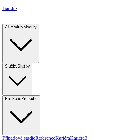
Bandits
AI Moduly
Moduly
Služby
Služby
Pro koho
Pro koho
Případové studie
Reference
Kariéra
Kariéra
3