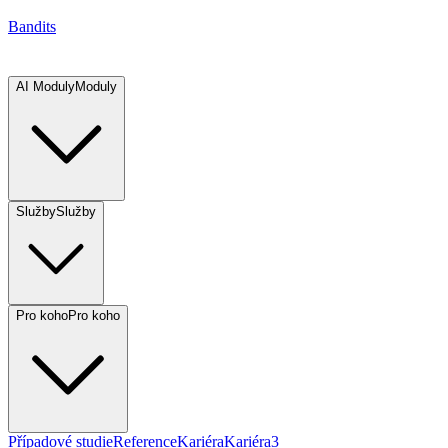
Bandits
AI Moduly
Moduly
Služby
Služby
Pro koho
Pro koho
Případové studie
Reference
Kariéra
Kariéra
3