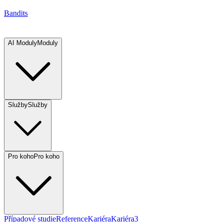
Bandits
AI Moduly
Moduly
Služby
Služby
Pro koho
Pro koho
Případové studie
Reference
Kariéra
Kariéra
3