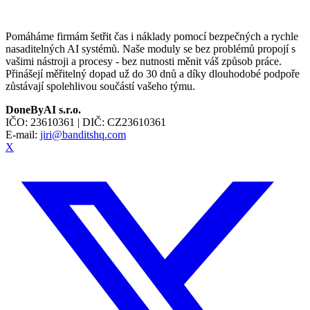
Pomáháme firmám šetřit čas i náklady pomocí bezpečných a rychle
nasaditelných AI systémů. Naše moduly se bez problémů propojí s
vašimi nástroji a procesy - bez nutnosti měnit váš způsob práce.
Přinášejí měřitelný dopad už do 30 dnů a díky dlouhodobé podpoře
zůstávají spolehlivou součástí vašeho týmu.
DoneByAI s.r.o.
IČO:
23610361
| DIČ:
CZ23610361
E-mail:
jiri@banditshq.com
X