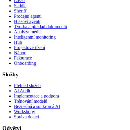
Lasso
Saddle
Sheriff
Prodejní agenti
Hlasoví agenti
Tvorba a překlad dokumentů
Analýza médií
Inteligentní monitoring
Hub
Projektové řízení
Nábor
Fakturace
Onboarding
Služby
Přehled služeb
AI Audit
Implementace a podpora
Trénování modelů
Bezpečná a soukromá AI
Workshopy
Správa dotací
Odvětví