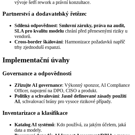
vývoje šetří rework a právní konzultace.
Partnerství a dodavatelský řetězec
Sdílená odpovědnost
:
Smluvní záruky, práva na audit,
SLA pro kvalitu modelu
chrání před přenesenými riziky u
vendorů.
Cross-border škálování
: Harmonizace požadavků napříč
trhy zjednoduší expanzi.
Implementační úvahy
Governance a odpovědnosti
Zřizujte AI governance
: Výkonný sponzor, AI Compliance
Officer, napojení na DPO, CISO a produkt.
Politiky a schvalování
:
Jasně definované zásady použití
AI
, schvalovací brány pro vysoce rizikové případy.
Inventarizace a klasifikace
Katalog AI systémů
: Kdo používá, za jakým účelem, jaká
data a modely.