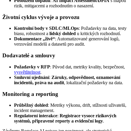
Posouzení dopadů
:
AI Impact Assessment/DPIA
s mapou
rizik, mitigacemi a rozhodnutím o nasazení.
Životní cyklus vývoje a provozu
Kontrolní body v SDLC/MLOps
: Požadavky na data, testy
biasu, robustnost a
lidský dohled
u kritických rozhodnutí.
Dokumentace „živě“
: Automatizované generování logů,
verzování modelů a datasetů pro audit.
Dodavatelé a smlouvy
Požadavky v RFP
: Původ dat, metriky kvality, bezpečnost,
vysvětlitelnost
.
Smluvní ujednání
:
Záruky, odpovědnost, oznamování
incidentů, práva na audit
, lokalizační požadavky na data.
Monitoring a reporting
Průběžný dohled
: Metriky výkonu, drift, stížnosti uživatelů,
incident management.
Regulatorní interakce
:
Registrace vysoce rizikových
systémů, připravené reporty a evidenční logy
.
Závěrem: Regulace AI nejsou jen povinnost, ale strategická