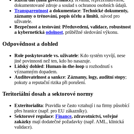
dokumentované zdroje a soulad s ochranou osobních údajů.
Transparentnost
a dokumentace
:
Technické dokumenty,
záznamy o trénování, popis účelu a limitů
, návod pro
uživatele.
Bezpečnost a testování
:
Předuvedení, validace, robustnost
a kybernetická
odolnost
, průběžné sledování výkonu.
Odpovědnost a dohled
Role poskytovatele vs. uživatele
: Kdo systém vyvíjí, nese
jiné povinnosti než ten, kdo ho nasazuje.
Lidský dohled
:
Human-in-the-loop
u rozhodnutí s
významným dopadem.
Auditovatelnost a sankce
:
Záznamy, logy, auditní stopy
;
pokuty a reputační rizika při porušení.
Teritoriální dosah a sektorové normy
Exteritorialita
: Pravidla se často vztahují i na firmy působící
přes hranice (např. pro EU zákazníky).
Sektorové regulace
:
Finance
, zdravotnictví, veřejné
zakázky
mají dodatečné požadavky (např. AML, klinická
validace).