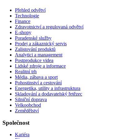
Přehled odvětví
Technologie
Finance
Zdravotnictví a regulovaná odvětví
E-shopy
Poradenské služby
Prodej a zákaznický servis
Zalistování produktů
Analytici a management
Postprodukce videa
Lidské zdroje a informace
Realitní trh
Média, zábava a sport
Pohostinství a cestování
Energetika, utility a infrastruktura
Skladování a dodavatelský řetězec
Silniční doprava
Velkoobchod
Zemědělství
Společnost
Kariéra