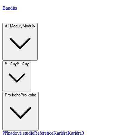
Bandits
AI Moduly
Moduly
Služby
Služby
Pro koho
Pro koho
Případové studie
Reference
Kariéra
Kariéra
3