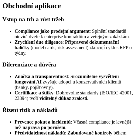
Obchodní aplikace
Vstup na trh a růst tržeb
Compliance jako prodejní argument
: Splnění standardů
otevírá dveře k enterprise kontraktům a veřejným zakázkám.
Zrychlení due diligence
:
Připravené dokumentační
balíčky
(model cards, risk assessment) zkracují cyklus RFP o
týdny.
Diferenciace a důvěra
Značka a transparentnost
:
Srozumitelné vysvětlení
fungování AI
zvyšuje adopci u konzervativních klientů
(banky, pojišťovny).
Certifikace a štítky
: Dobrovolné standardy (ISO/IEC 42001,
23894) tvoří
viditelný důkaz zralosti
.
Řízení rizik a nákladů
Prevence pokut a incidentů
: Včasná compliance je levnější
než
náprava po porušení
.
Předvídatelnost nákladů
:
Zabudované kontroly
během