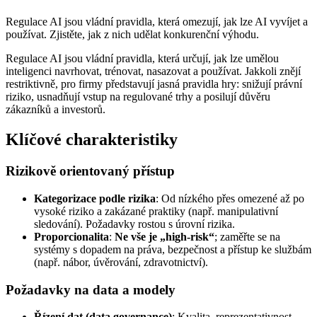
Regulace AI jsou vládní pravidla, která omezují, jak lze AI vyvíjet a
používat. Zjistěte, jak z nich udělat konkurenční výhodu.
Regulace AI jsou vládní pravidla, která určují, jak lze umělou
inteligenci navrhovat, trénovat, nasazovat a používat. Jakkoli znějí
restriktivně, pro firmy představují jasná pravidla hry: snižují právní
riziko, usnadňují vstup na regulované trhy a posilují důvěru
zákazníků a investorů.
Klíčové charakteristiky
Rizikově orientovaný přístup
Kategorizace podle rizika
: Od nízkého přes omezené až po
vysoké riziko a zakázané praktiky (např. manipulativní
sledování). Požadavky rostou s úrovní rizika.
Proporcionalita
:
Ne vše je „high-risk“
; zaměřte se na
systémy s dopadem na práva, bezpečnost a přístup ke službám
(např. nábor, úvěrování, zdravotnictví).
Požadavky na data a modely
Řízení dat (data governance)
: Kvalita, reprezentativnost,