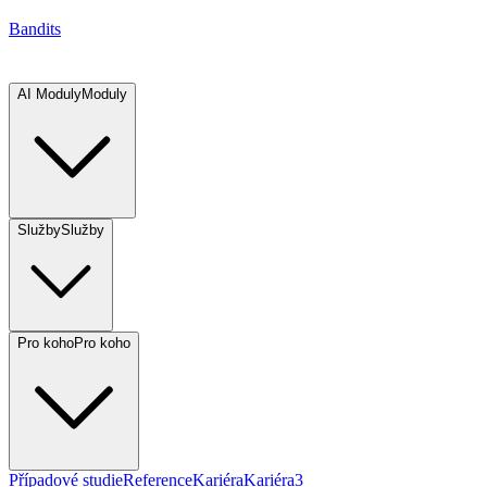
Bandits
AI Moduly
Moduly
Služby
Služby
Pro koho
Pro koho
Případové studie
Reference
Kariéra
Kariéra
3