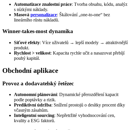
Automatizace znalostní práce
: Tvorba obsahu, kódu, analýz
s nízkými náklady.
Masová
personalizace
: Škálování „one‑to‑one“ bez
lineárního růstu nákladů.
Winner‑takes‑most dynamika
Síťové efekty
: Více uživatelů → lepší modely → atraktivnější
produkt.
Rychlost > velikost
: Kapacita rychle učit a nasazovat přebíjí
pouhý kapitál.
Obchodní aplikace
Provoz a dodavatelský řetězec
Autonomní plánování
: Dynamické přerozdělení kapacit
podle poptávky a rizik.
Prediktivní údržba
: Snížení prostojů o desítky procent díky
včasným zásahům.
Inteligentní sourcing
: Nepřetržité vyhodnocování cen,
kvality a ESG faktorů.