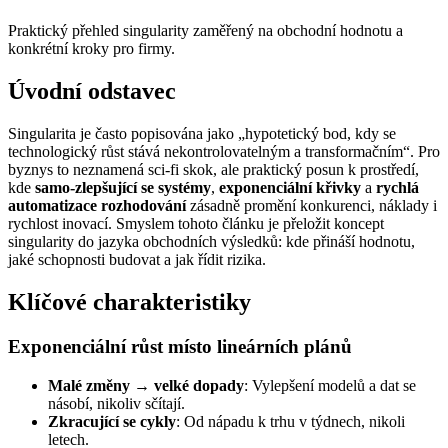
Praktický přehled singularity zaměřený na obchodní hodnotu a
konkrétní kroky pro firmy.
Úvodní odstavec
Singularita je často popisována jako „hypotetický bod, kdy se
technologický růst stává nekontrolovatelným a transformačním“. Pro
byznys to neznamená sci‑fi skok, ale praktický posun k prostředí,
kde
samo‑zlepšující se systémy
,
exponenciální křivky
a
rychlá
automatizace rozhodování
zásadně promění konkurenci, náklady i
rychlost inovací. Smyslem tohoto článku je přeložit koncept
singularity do jazyka obchodních výsledků: kde přináší hodnotu,
jaké schopnosti budovat a jak řídit rizika.
Klíčové charakteristiky
Exponenciální růst místo lineárních plánů
Malé změny → velké dopady
: Vylepšení modelů a dat se
násobí, nikoliv sčítají.
Zkracující se cykly
: Od nápadu k trhu v týdnech, nikoli
letech.