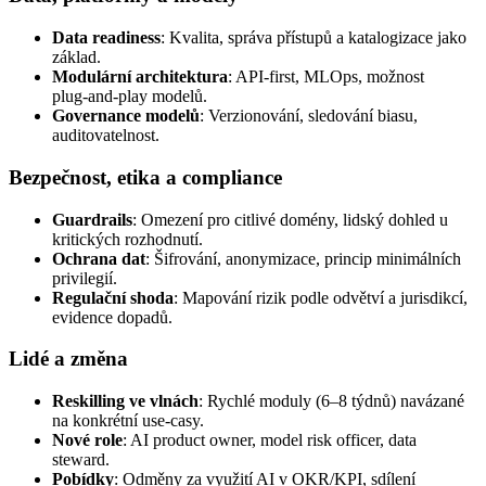
Data readiness
: Kvalita, správa přístupů a katalogizace jako
základ.
Modulární architektura
: API‑first, MLOps, možnost
plug‑and‑play modelů.
Governance modelů
: Verzionování, sledování biasu,
auditovatelnost.
Bezpečnost, etika a compliance
Guardrails
: Omezení pro citlivé domény, lidský dohled u
kritických rozhodnutí.
Ochrana dat
: Šifrování, anonymizace, princip minimálních
privilegií.
Regulační shoda
: Mapování rizik podle odvětví a jurisdikcí,
evidence dopadů.
Lidé a změna
Reskilling ve vlnách
: Rychlé moduly (6–8 týdnů) navázané
na konkrétní use‑casy.
Nové role
: AI product owner, model risk officer, data
steward.
Pobídky
: Odměny za využití AI v OKR/KPI, sdílení