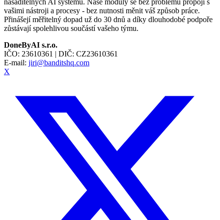
nasaditelných AI systémů. Naše moduly se bez problémů propojí s
vašimi nástroji a procesy - bez nutnosti měnit váš způsob práce.
Přinášejí měřitelný dopad už do 30 dnů a díky dlouhodobé podpoře
zůstávají spolehlivou součástí vašeho týmu.
DoneByAI s.r.o.
IČO:
23610361
| DIČ:
CZ23610361
E-mail:
jiri@banditshq.com
X