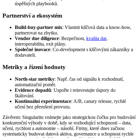
úspěšných playbooků.
Partnerství a ekosystém
Build‑buy‑partner mix
: Vlastnit klíčová data a know‑how,
partnerovat na zbytku.
Vendor due diligence
: Bezpečnost,
kvalita dat
,
interoperabilita, exit plány.
Společné inovace
: Co‑development s klíčovými zákazníky a
dodavateli.
Metriky a řízení hodnoty
North‑star metriky
: Např. čas od signálu k rozhodnutí,
automatizační poměr.
Evidence dopadů
: Uspořte i reinvestujte úspory do
škálování.
Kontinuální experimentace
: A/B, canary release, rychlé
učení bez přerušení provozu.
Závěrem: Singularitu vnímejte jako strategickou čočku pro budování
konkurenční výhody v době, kdy se rozhodující schopnosti – data,
učení, rychlost a autonomie – násobí. Firmy, které dnes začnou
systematicky budovat datová aktiva, governance a schopnost rychle