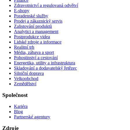
Finance
Zdravotnictví a regulovaná odvětví
E-shopy
Poradenské služby
Prodej a zákaznický servis
Zalistování produktů
Analytici a management
Postprodukce videa
Lidské zdroje a informace
Realitní trh
Média, zábava a sport
Pohostinství a cestování
Energetika, utility a infrastruktura
Skladování a dodavatelský řetězec
Silniční doprava
Velkoobchod
Zemědělství
Společnost
Kariéra
Blog
Partnerské agentury
Zdroje