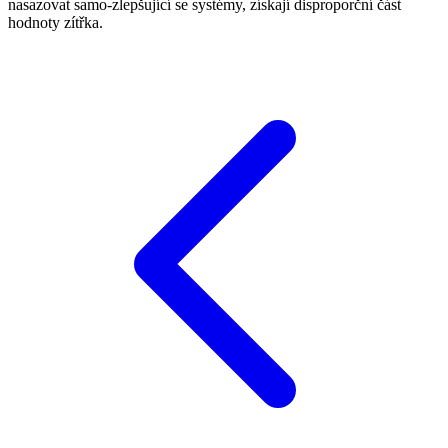
nasazovat samo‑zlepšující se systémy, získají disproporční část
hodnoty zítřka.