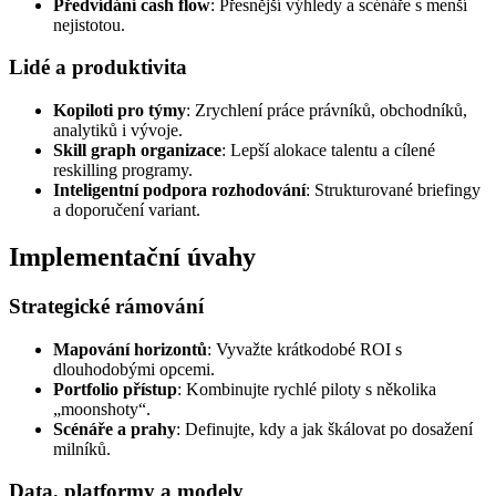
Předvídání cash flow
: Přesnější výhledy a scénáře s menší
nejistotou.
Lidé a produktivita
Kopiloti pro týmy
: Zrychlení práce právníků, obchodníků,
analytiků i vývoje.
Skill graph organizace
: Lepší alokace talentu a cílené
reskilling programy.
Inteligentní podpora rozhodování
: Strukturované briefingy
a doporučení variant.
Implementační úvahy
Strategické rámování
Mapování horizontů
: Vyvažte krátkodobé ROI s
dlouhodobými opcemi.
Portfolio přístup
: Kombinujte rychlé piloty s několika
„moonshoty“.
Scénáře a prahy
: Definujte, kdy a jak škálovat po dosažení
milníků.
Data, platformy a modely