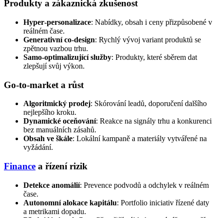
Produkty a zákaznická zkušenost
Hyper‑personalizace
: Nabídky, obsah i ceny přizpůsobené v
reálném čase.
Generativní co‑design
: Rychlý vývoj variant produktů se
zpětnou vazbou trhu.
Samo‑optimalizující služby
: Produkty, které sběrem dat
zlepšují svůj výkon.
Go‑to‑market a růst
Algoritmický prodej
: Skórování leadů, doporučení dalšího
nejlepšího kroku.
Dynamické oceňování
: Reakce na signály trhu a konkurenci
bez manuálních zásahů.
Obsah ve škále
: Lokální kampaně a materiály vytvářené na
vyžádání.
Finance
a řízení rizik
Detekce anomálií
: Prevence podvodů a odchylek v reálném
čase.
Autonomní alokace kapitálu
: Portfolio iniciativ řízené daty
a metrikami dopadu.