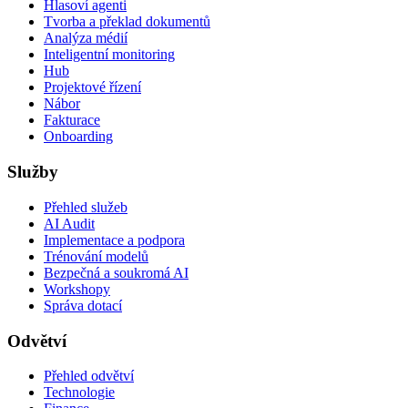
Hlasoví agenti
Tvorba a překlad dokumentů
Analýza médií
Inteligentní monitoring
Hub
Projektové řízení
Nábor
Fakturace
Onboarding
Služby
Přehled služeb
AI Audit
Implementace a podpora
Trénování modelů
Bezpečná a soukromá AI
Workshopy
Správa dotací
Odvětví
Přehled odvětví
Technologie