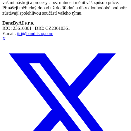
vašimi nástroji a procesy - bez nutnosti měnit váš způsob práce.
Přinášejí měřitelný dopad už do 30 dnů a díky dlouhodobé podpoře
zůstávají spolehlivou součástí vašeho týmu.
DoneByAI s.r.o.
IČO:
23610361
| DIČ:
CZ23610361
E-mail:
jiri@banditshq.com
X