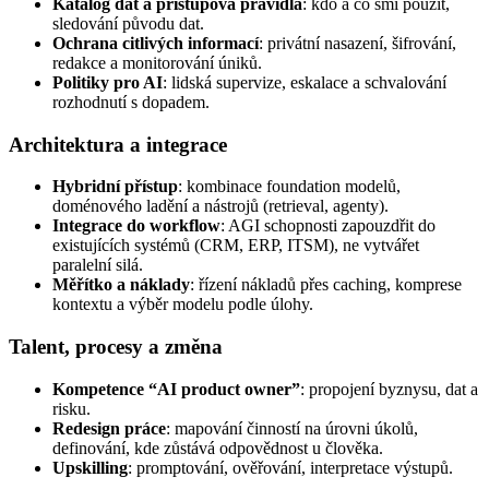
Katalog dat a přístupová pravidla
: kdo a co smí použít,
sledování původu dat.
Ochrana citlivých informací
: privátní nasazení, šifrování,
redakce a monitorování úniků.
Politiky pro AI
: lidská supervize, eskalace a schvalování
rozhodnutí s dopadem.
Architektura a integrace
Hybridní přístup
: kombinace foundation modelů,
doménového ladění a nástrojů (retrieval, agenty).
Integrace do workflow
: AGI schopnosti zapouzdřit do
existujících systémů (CRM, ERP, ITSM), ne vytvářet
paralelní silá.
Měřítko a náklady
: řízení nákladů přes caching, komprese
kontextu a výběr modelu podle úlohy.
Talent, procesy a změna
Kompetence “AI product owner”
: propojení byznysu, dat a
risku.
Redesign práce
: mapování činností na úrovni úkolů,
definování, kde zůstává odpovědnost u člověka.
Upskilling
: promptování, ověřování, interpretace výstupů.