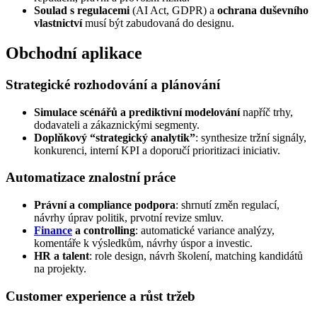
Soulad s regulacemi
(AI Act, GDPR) a
ochrana duševního
vlastnictví
musí být zabudovaná do designu.
Obchodní aplikace
Strategické rozhodování a plánování
Simulace scénářů a prediktivní modelování
napříč trhy,
dodavateli a zákaznickými segmenty.
Doplňkový “strategický analytik”
: synthesize tržní signály,
konkurenci, interní KPI a doporučí prioritizaci iniciativ.
Automatizace znalostní práce
Právní a compliance podpora
: shrnutí změn regulací,
návrhy úprav politik, prvotní revize smluv.
Finance
a controlling
: automatické variance analýzy,
komentáře k výsledkům, návrhy úspor a investic.
HR a talent
: role design, návrh školení, matching kandidátů
na projekty.
Customer experience a růst tržeb