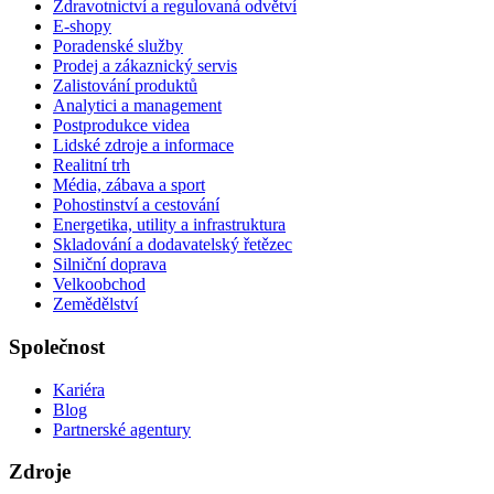
Zdravotnictví a regulovaná odvětví
E-shopy
Poradenské služby
Prodej a zákaznický servis
Zalistování produktů
Analytici a management
Postprodukce videa
Lidské zdroje a informace
Realitní trh
Média, zábava a sport
Pohostinství a cestování
Energetika, utility a infrastruktura
Skladování a dodavatelský řetězec
Silniční doprava
Velkoobchod
Zemědělství
Společnost
Kariéra
Blog
Partnerské agentury
Zdroje