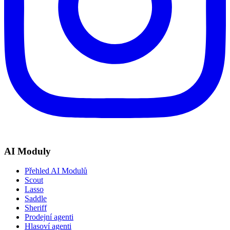
AI Moduly
Přehled AI Modulů
Scout
Lasso
Saddle
Sheriff
Prodejní agenti
Hlasoví agenti