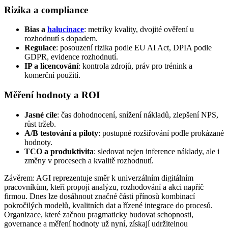
Rizika a compliance
Bias a
halucinace
: metriky kvality, dvojité ověření u
rozhodnutí s dopadem.
Regulace
: posouzení rizika podle EU AI Act, DPIA podle
GDPR, evidence rozhodnutí.
IP a licencování
: kontrola zdrojů, práv pro trénink a
komerční použití.
Měření hodnoty a ROI
Jasné cíle
: čas dohodnocení, snížení nákladů, zlepšení NPS,
růst tržeb.
A/B testování a piloty
: postupné rozšiřování podle prokázané
hodnoty.
TCO a produktivita
: sledovat nejen inference náklady, ale i
změny v procesech a kvalitě rozhodnutí.
Závěrem: AGI reprezentuje směr k univerzálním digitálním
pracovníkům, kteří propojí analýzu, rozhodování a akci napříč
firmou. Dnes lze dosáhnout značné části přínosů kombinací
pokročilých modelů, kvalitních dat a řízené integrace do procesů.
Organizace, které začnou pragmaticky budovat schopnosti,
governance a měření hodnoty už nyní, získají udržitelnou