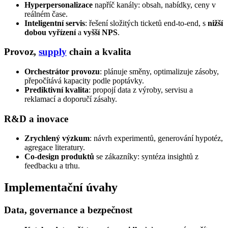
Hyperpersonalizace
napříč kanály: obsah, nabídky, ceny v
reálném čase.
Inteligentní servis
: řešení složitých ticketů end-to-end, s
nižší
dobou vyřízení
a
vyšší NPS
.
Provoz,
supply
chain a kvalita
Orchestrátor provozu
: plánuje směny, optimalizuje zásoby,
přepočítává kapacity podle poptávky.
Prediktivní kvalita
: propojí data z výroby, servisu a
reklamací a doporučí zásahy.
R&D a inovace
Zrychlený výzkum
: návrh experimentů, generování hypotéz,
agregace literatury.
Co-design produktů
se zákazníky: syntéza insightů z
feedbacku a trhu.
Implementační úvahy
Data, governance a bezpečnost