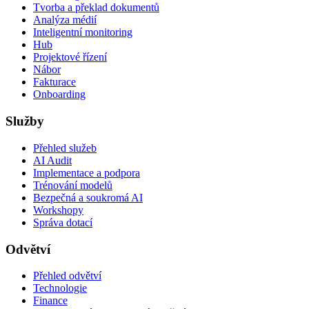
Tvorba a překlad dokumentů
Analýza médií
Inteligentní monitoring
Hub
Projektové řízení
Nábor
Fakturace
Onboarding
Služby
Přehled služeb
AI Audit
Implementace a podpora
Trénování modelů
Bezpečná a soukromá AI
Workshopy
Správa dotací
Odvětví
Přehled odvětví
Technologie
Finance