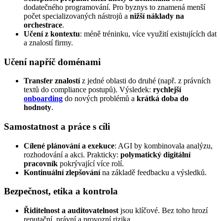
dodatečného programování. Pro byznys to znamená menší
počet specializovaných nástrojů a
nižší náklady na
orchestrace
.
Učení z kontextu
: méně tréninku, více využití existujících dat
a znalostí firmy.
Učení napříč doménami
Transfer znalostí
z jedné oblasti do druhé (např. z právních
textů do compliance postupů). Výsledek:
rychlejší
onboarding
do nových problémů a
krátká doba do
hodnoty
.
Samostatnost a práce s cíli
Cílené plánování a exekuce
: AGI by kombinovala analýzu,
rozhodování a akci. Prakticky:
polymatický digitální
pracovník
pokrývající více rolí.
Kontinuální zlepšování
na základě feedbacku a výsledků.
Bezpečnost, etika a kontrola
Řiditelnost a auditovatelnost
jsou klíčové. Bez toho hrozí
reputační, právní a provozní rizika.