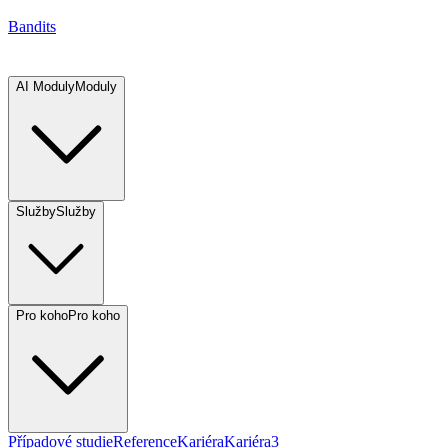
Bandits
AI Moduly
Moduly
Služby
Služby
Pro koho
Pro koho
Případové studie
Reference
Kariéra
Kariéra
3