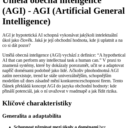
(AGI) - AGI (Artificial General
Intelligence)
AGI je hypotetická AI schopná vykonávat jakýkoli intelektuální
úkol jako člověk. Jaká je její obchodní hodnota, kde ji uplatnit a na
co si dát pozor?
Umělá obecná inteligence (AGI) vychází z definice: “A hypothetical
AI that can perform any intellectual task a human can.” V praxi to
znamená systémy, které by dokázaly porozumět, učit se a adaptovat
napříč doménami podobně jako lidé. Ačkoliv plnohodnotná AGI
zatím neexistuje, trend ke stále univerzálnějším, schopnějším
modelům už dnes zásadně mění konkurenceschopnost firem. Tento
článek překládá koncept AGI do jazyka obchodní hodnoty: kde
přináší potenciál, jak o ní uvažovat v roadmapě a jak řídit rizika.
Klíčové charakteristiky
Generalita a adaptabilita
Schopnost přepínat mezi úkoly a doménami
bez