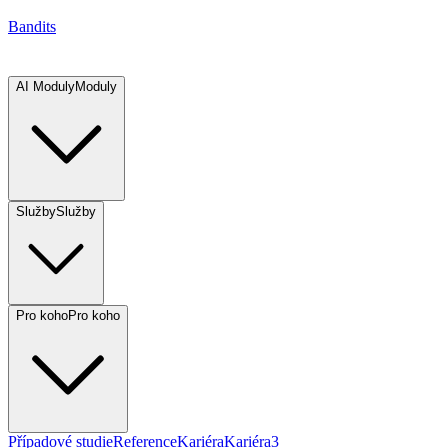
Bandits
AI Moduly
Moduly
Služby
Služby
Pro koho
Pro koho
Případové studie
Reference
Kariéra
Kariéra
3