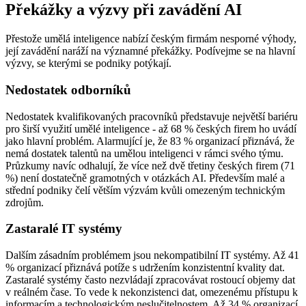
Překážky a výzvy při zavádění AI
Přestože umělá inteligence nabízí českým firmám nesporné výhody,
její zavádění naráží na významné překážky. Podívejme se na hlavní
výzvy, se kterými se podniky potýkají.
Nedostatek odborníků
Nedostatek kvalifikovaných pracovníků představuje největší bariéru
pro širší využití umělé inteligence - až 68 % českých firem ho uvádí
jako hlavní problém. Alarmující je, že 83 % organizací přiznává, že
nemá dostatek talentů na umělou inteligenci v rámci svého týmu.
Průzkumy navíc odhalují, že více než dvě třetiny českých firem (71
%) není dostatečně gramotných v otázkách AI. Především malé a
střední podniky čelí větším výzvám kvůli omezeným technickým
zdrojům.
Zastaralé IT systémy
Dalším zásadním problémem jsou nekompatibilní IT systémy. Až 41
% organizací přiznává potíže s udržením konzistentní kvality dat.
Zastaralé systémy často nezvládají zpracovávat rostoucí objemy dat
v reálném čase. To vede k nekonzistenci dat, omezenému přístupu k
informacím a technologickým neslučitelnostem. Až 34 % organizací