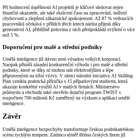
Při hodnocení úspěšnosti AI projektů je klíčové sledovat nejen
finanční ukazatele, ale také zkrácení času na zpracování, snížení
chybovosti a zlepšení zákaznické spokojenosti. Až 87 % vedoucích
pracovníků očekává v příštích třech letech nárůst příjmů díky
generativní AI, přibližně polovina z nich předpokládá zvýšení o více
než 5 %.
Doporučení pro malé a střední podniky
Umělá inteligence již dávno není výsadou velkých korporací.
Naopak přináší zásadní konkurenční výhodu i pro malé a střední
podniky, které se díky ní mohou stát efektivnějšími a lépe
připravenými na tržní výzvy. V rámci národní iniciativy AI Skilling
Plan vznikla praktická příručka s 15 případovými studiemi, která
ukazuje konkrétní využití AI v malých firmách. Ministerstvo
průmyslu a obchodu také otevřelo dotační program TWIST s
rozpočtem 700 milionů Kč zaměřený na výzkum a aplikaci umělé
inteligence.
Závěr
Umělá inteligence bezpochyby transformuje českou podnikatelskou
scénu rychlým tempem. Zatímco téměř třetina českých firem již