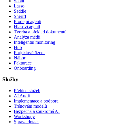
Scout
Lasso
Saddle
Sheriff
Prodejní agenti
Hlasoví agenti
Tvorba a překlad dokumentů
Analýza médií
Inteligentní monitoring
Hub
Projektové řízení
Nábor
Fakturace
Onboarding
Služby
Přehled služeb
AI Audit
Implementace a podpora
Trénování modelů
Bezpečná a soukromá AI
Workshopy
Správa dotací