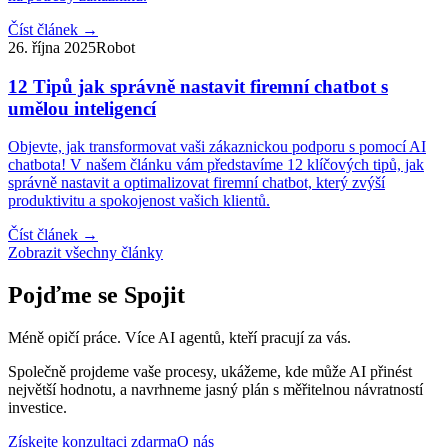
Číst článek
→
26. října 2025
Robot
12 Tipů jak správně nastavit firemní chatbot s
umělou inteligencí
Objevte, jak transformovat vaši zákaznickou podporu s pomocí AI
chatbota! V našem článku vám představíme 12 klíčových tipů, jak
správně nastavit a optimalizovat firemní chatbot, který zvýší
produktivitu a spokojenost vašich klientů.
Číst článek
→
Zobrazit všechny články
Pojďme se Spojit
Méně opičí práce. Více AI agentů, kteří pracují za vás.
Společně projdeme vaše procesy, ukážeme, kde může AI přinést
největší hodnotu, a navrhneme jasný plán s měřitelnou návratností
investice.
Získejte konzultaci zdarma
O nás