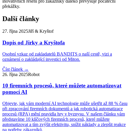
inovativních řešení pro zákazníky daleko převyšuje počáteční
překážky.
Další články
27. října 2025
Jiří & Kryštof
Dopis od Jirky a Kryštofa
Osobní vzkaz od zakladatelů BANDITS o naší cestě, vizi a
oznámení o zakládající investici od Miton.
Číst článek
→
26. října 2025
Robot
10 firemních procesů, které můžete automatizovat
pomocí AI
Objevte, jak vám moderní AI technologie může ušetřit až 88 % času
při zpracování firemních dokumentů a jak robotická automatizace
procesů (RPA) mění pravidla hry v byznysu. V našem článku vám
představíme 10 klíčových firemních procesů, které můžete
automatizovat a tím zvýšit efektivitu, snížit náklady a zlepšit reakce
na potřeby zákazníků.