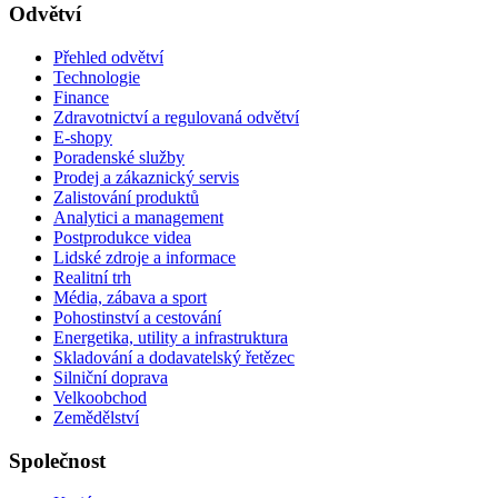
Odvětví
Přehled odvětví
Technologie
Finance
Zdravotnictví a regulovaná odvětví
E-shopy
Poradenské služby
Prodej a zákaznický servis
Zalistování produktů
Analytici a management
Postprodukce videa
Lidské zdroje a informace
Realitní trh
Média, zábava a sport
Pohostinství a cestování
Energetika, utility a infrastruktura
Skladování a dodavatelský řetězec
Silniční doprava
Velkoobchod
Zemědělství
Společnost