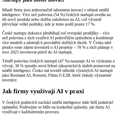
Mladé firmy jsou jednoznačně tahounem inovací v oblasti umělé
inteligence. Více než polovina (54 %) českých startupů uvedla na
trh nový produkt nebo službu založenou na AI, což výrazně
převyšuje velké podniky, kde je tento podíl pouze 17 %.
České startupy dokonce předbíhají své evropské protějšky – více
než polovina z nich využívá AI pokročilým způsobem a kombinuje
více modelů a nástrojů k provádění složitých úkolů. V Česku také
prudce roste zájem investorů o AI projekty – 78 % z nich plánuje v
roce 2025 investovat právě do AI startupů.
Téměř polovina českých startupů (47 %) nasazuje AI ve výzkumu a
vývoji, 38 % spustilo nová řešení zákaznických služeb postavená na
umělé inteligenci. Česko má rovněž několik výrazných AI startupů
jako Resistant AI, Rossum, Filuta či E2B, které získaly významné
investice.
Jak firmy využívají AI v praxi
V českých podnicích nachází umělá inteligence stále širší praktické
uplatnění. Podívejme se blíže na konkrétní způsoby, jak firmy AI
využívají v každodenním provozu.