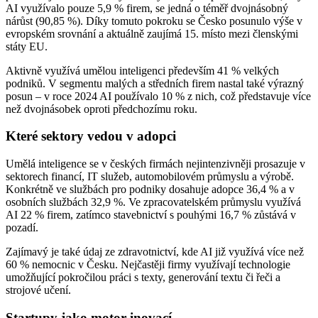
AI využívalo pouze 5,9 % firem, se jedná o téměř dvojnásobný
nárůst (90,85 %). Díky tomuto pokroku se Česko posunulo výše v
evropském srovnání a aktuálně zaujímá 15. místo mezi členskými
státy EU.
Aktivně využívá umělou inteligenci především 41 % velkých
podniků. V segmentu malých a středních firem nastal také výrazný
posun – v roce 2024 AI používalo 10 % z nich, což představuje více
než dvojnásobek oproti předchozímu roku.
Které sektory vedou v adopci
Umělá inteligence se v českých firmách nejintenzivněji prosazuje v
sektorech financí, IT služeb, automobilovém průmyslu a výrobě.
Konkrétně ve službách pro podniky dosahuje adopce 36,4 % a v
osobních službách 32,9 %. Ve zpracovatelském průmyslu využívá
AI 22 % firem, zatímco stavebnictví s pouhými 16,7 % zůstává v
pozadí.
Zajímavý je také údaj ze zdravotnictví, kde AI již využívá více než
60 % nemocnic v Česku. Nejčastěji firmy využívají technologie
umožňující pokročilou práci s texty, generování textu či řeči a
strojové učení.
Startupy jako motor inovací