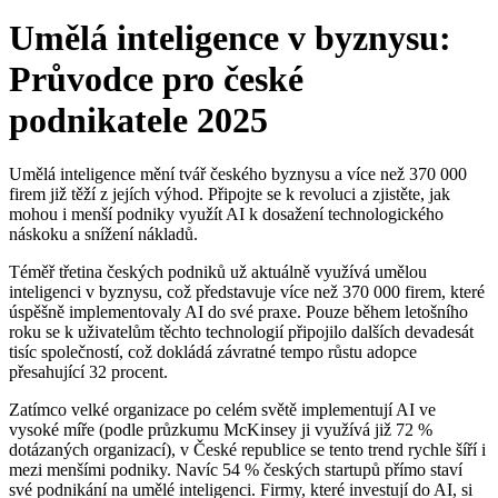
Umělá inteligence v byznysu:
Průvodce pro české
podnikatele 2025
Umělá inteligence mění tvář českého byznysu a více než 370 000
firem již těží z jejích výhod. Připojte se k revoluci a zjistěte, jak
mohou i menší podniky využít AI k dosažení technologického
náskoku a snížení nákladů.
Téměř třetina českých podniků už aktuálně využívá umělou
inteligenci v byznysu, což představuje více než 370 000 firem, které
úspěšně implementovaly AI do své praxe. Pouze během letošního
roku se k uživatelům těchto technologií připojilo dalších devadesát
tisíc společností, což dokládá závratné tempo růstu adopce
přesahující 32 procent.
Zatímco velké organizace po celém světě implementují AI ve
vysoké míře (podle průzkumu McKinsey ji využívá již 72 %
dotázaných organizací), v České republice se tento trend rychle šíří i
mezi menšími podniky. Navíc 54 % českých startupů přímo staví
své podnikání na umělé inteligenci. Firmy, které investují do AI, si