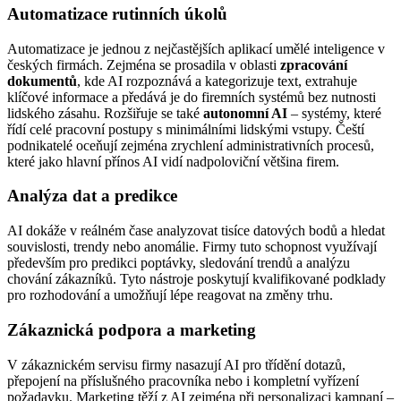
Automatizace rutinních úkolů
Automatizace je jednou z nejčastějších aplikací umělé inteligence v
českých firmách. Zejména se prosadila v oblasti
zpracování
dokumentů
, kde AI rozpoznává a kategorizuje text, extrahuje
klíčové informace a předává je do firemních systémů bez nutnosti
lidského zásahu. Rozšiřuje se také
autonomní AI
– systémy, které
řídí celé pracovní postupy s minimálními lidskými vstupy. Čeští
podnikatelé oceňují zejména zrychlení administrativních procesů,
které jako hlavní přínos AI vidí nadpoloviční většina firem.
Analýza dat a predikce
AI dokáže v reálném čase analyzovat tisíce datových bodů a hledat
souvislosti, trendy nebo anomálie. Firmy tuto schopnost využívají
především pro predikci poptávky, sledování trendů a analýzu
chování zákazníků. Tyto nástroje poskytují kvalifikované podklady
pro rozhodování a umožňují lépe reagovat na změny trhu.
Zákaznická podpora a marketing
V zákaznickém servisu firmy nasazují AI pro třídění dotazů,
přepojení na příslušného pracovníka nebo i kompletní vyřízení
požadavku. Marketing těží z AI zejména při personalizaci kampaní –