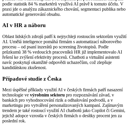
podle statistik 84 % marketérů využívá AI právě k tomuto účelu. V
praxi jde o analýzu zákaznického chování, segmentaci publika nebo
automatické generování obsahu.
AI v HR a náboru
Oblast lidských zdrojů patří k nejrychleji rostoucím sektorům využití
AI. Umělá inteligence pomáhá firmám s automatizací náborového
procesu – od psaní inzerátů po screening životopisů. Podle
průzkumů 38 % vedoucích pracovníků HR již implementovalo AI
řešení ke zvýšení efektivity procesů. Chatboti a virtuální asistenti
navíc poskytují okamžité odpovědi uchazečům, což zlepšuje
kandidátskou zkušenost.
Případové studie z Česka
Mezi úspěšné příklady využití AI v českých firmách patří nasazení
technologie ve
výrobním sektoru
pro rozpoznávání závad, v
bankách pro vyhodnocování rizik a odhalování podvodů, a v
marketingu pro vytváření personalizovaných kampaní. Zajímavým
trendem je také rostoucí využití AI chatbotů jako Copilot či Gemini,
jejichž adopce vzrostla v českých firmách o desítky procent jen za
poslední rok.