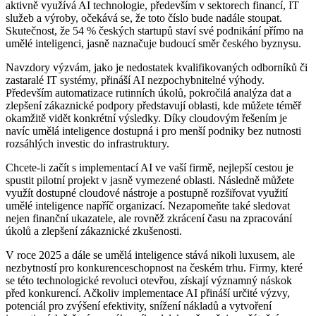
aktivně využívá AI technologie, především v sektorech financí, IT
služeb a výroby, očekává se, že toto číslo bude nadále stoupat.
Skutečnost, že 54 % českých startupů staví své podnikání přímo na
umělé inteligenci, jasně naznačuje budoucí směr českého byznysu.
Navzdory výzvám, jako je nedostatek kvalifikovaných odborníků či
zastaralé IT systémy, přináší AI nezpochybnitelné výhody.
Především automatizace rutinních úkolů, pokročilá analýza dat a
zlepšení zákaznické podpory představují oblasti, kde můžete téměř
okamžitě vidět konkrétní výsledky. Díky cloudovým řešením je
navíc umělá inteligence dostupná i pro menší podniky bez nutnosti
rozsáhlých investic do infrastruktury.
Chcete-li začít s implementací AI ve vaší firmě, nejlepší cestou je
spustit pilotní projekt v jasně vymezené oblasti. Následně můžete
využít dostupné cloudové nástroje a postupně rozšiřovat využití
umělé inteligence napříč organizací. Nezapomeňte také sledovat
nejen finanční ukazatele, ale rovněž zkrácení času na zpracování
úkolů a zlepšení zákaznické zkušenosti.
V roce 2025 a dále se umělá inteligence stává nikoli luxusem, ale
nezbytností pro konkurenceschopnost na českém trhu. Firmy, které
se této technologické revoluci otevřou, získají významný náskok
před konkurencí. Ačkoliv implementace AI přináší určité výzvy,
potenciál pro zvýšení efektivity, snížení nákladů a vytvoření