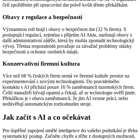
čelí zpožděním při zpracování dat právě kvůli těmto překážkám.
Obavy z regulace a bezpečnosti
Významnou roli hrají i obavy o bezpečnost dat (32 % firem). S
postupující regulací, zejména s přijetím AI Aktu, narůstají obavy z
další administrativní zátěže, která by mohla zpomalit technologický
vývoj. Třetina respondentů považuje za závažné problémy otázky
bezpečnosti a ochrany osobních údajů.
Konzervativní firemní kultura
Více než 68 % českých firem nemá ve firemní kultuře prostor na
experimentování s novými technologiemi. Do pravidelného
kontaktu s AI přichází pouze 16 % zaměstnanců tuzemských firem.
Čeští manažeři bývají opatrní a čekají, až se technologie ověří jinde.
Překážkou je i obava zaměstnanců, že jim AI vezme práci, nebo
nedůvěřují automatickým rozhodnutím stroje.
Jak začít s AI a co očekávat
Pro úspěšné zapojení umělé inteligence do vašeho podnikání je třeba
systematický postup. Začněte chytře a těžte z dostupných možností,