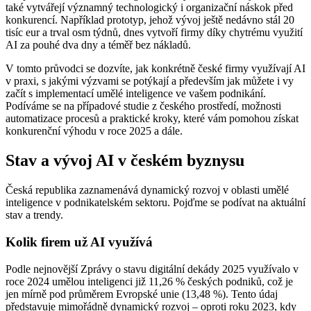
také vytvářejí významný technologický i organizační náskok před
konkurencí. Například prototyp, jehož vývoj ještě nedávno stál 20
tisíc eur a trval osm týdnů, dnes vytvoří firmy díky chytrému využití
AI za pouhé dva dny a téměř bez nákladů.
V tomto průvodci se dozvíte, jak konkrétně české firmy využívají AI
v praxi, s jakými výzvami se potýkají a především jak můžete i vy
začít s implementací umělé inteligence ve vašem podnikání.
Podíváme se na případové studie z českého prostředí, možnosti
automatizace procesů a praktické kroky, které vám pomohou získat
konkurenční výhodu v roce 2025 a dále.
Stav a vývoj AI v českém byznysu
Česká republika zaznamenává dynamický rozvoj v oblasti umělé
inteligence v podnikatelském sektoru. Pojďme se podívat na aktuální
stav a trendy.
Kolik firem už AI využívá
Podle nejnovější Zprávy o stavu digitální dekády 2025 využívalo v
roce 2024 umělou inteligenci již 11,26 % českých podniků, což je
jen mírně pod průměrem Evropské unie (13,48 %). Tento údaj
představuje mimořádně dynamický rozvoj – oproti roku 2023, kdy