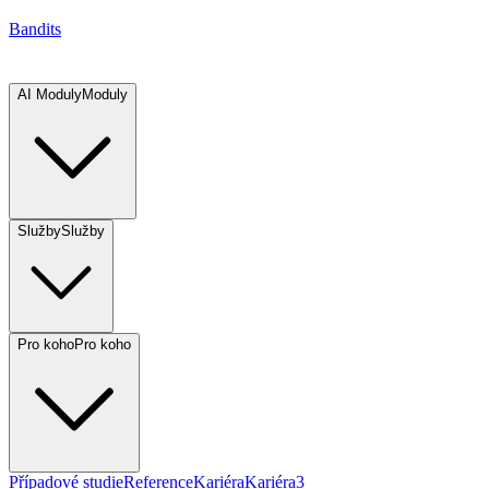
Bandits
AI Moduly
Moduly
Služby
Služby
Pro koho
Pro koho
Případové studie
Reference
Kariéra
Kariéra
3