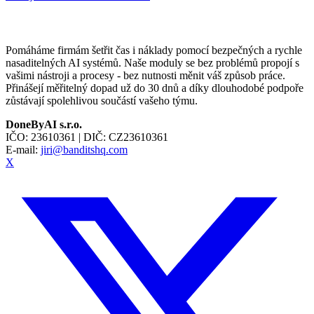
Pomáháme firmám šetřit čas i náklady pomocí bezpečných a rychle
nasaditelných AI systémů. Naše moduly se bez problémů propojí s
vašimi nástroji a procesy - bez nutnosti měnit váš způsob práce.
Přinášejí měřitelný dopad už do 30 dnů a díky dlouhodobé podpoře
zůstávají spolehlivou součástí vašeho týmu.
DoneByAI s.r.o.
IČO:
23610361
| DIČ:
CZ23610361
E-mail:
jiri@banditshq.com
X