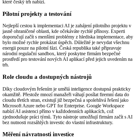
které český trh nabízí.
Pilotní projekty a testování
Nejlepší cestou k implementaci AI je zahájení pilotního projektu v
jasně ohraničené oblasti, kde očekáváte rychlé přínosy. Experti
doporučují začít s menšími problémy z hlediska implementace, aby
bylo možné rychle prokázat úspěch. Důležité je nevydat všechnu
energii pouze na pilotní fázi. Česká republika také připravuje
národní regulační sandbox, který poskytne firmám bezpečné
prostředí pro testování nových AI aplikací před jejich uvedením na
trh.
Role cloudu a dostupných nástrojů
Díky cloudovým řešením je umělá inteligence dostupná prakticky
okamžitě. Přestože mnozí manažeři váhají posílat firemní data do
cloudu třetích stran, existují již bezpečná a spolehlivá řešení jako
Microsoft Azure nebo GPT for Enterprise. Google Workspace
nabízí AI asistenci přímo v každodenních aplikacích, což
zjednodušuje práci týmů. Tyto nástroje umožňují firmám začít s AI
bez nutnosti rozsáhlých investic do vlastní infrastruktury.
Měření návratnosti investice