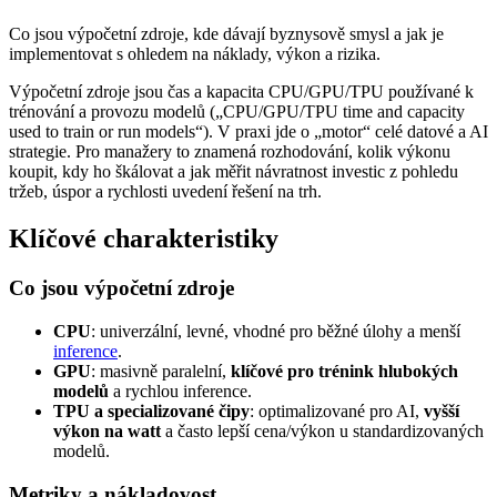
Co jsou výpočetní zdroje, kde dávají byznysově smysl a jak je
implementovat s ohledem na náklady, výkon a rizika.
Výpočetní zdroje jsou čas a kapacita CPU/GPU/TPU používané k
trénování a provozu modelů („CPU/GPU/TPU time and capacity
used to train or run models“). V praxi jde o „motor“ celé datové a AI
strategie. Pro manažery to znamená rozhodování, kolik výkonu
koupit, kdy ho škálovat a jak měřit návratnost investic z pohledu
tržeb, úspor a rychlosti uvedení řešení na trh.
Klíčové charakteristiky
Co jsou výpočetní zdroje
CPU
: univerzální, levné, vhodné pro běžné úlohy a menší
inference
.
GPU
: masivně paralelní,
klíčové pro trénink hlubokých
modelů
a rychlou inference.
TPU a specializované čipy
: optimalizované pro AI,
vyšší
výkon na watt
a často lepší cena/výkon u standardizovaných
modelů.
Metriky a nákladovost