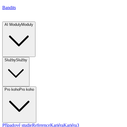
Bandits
AI Moduly
Moduly
Služby
Služby
Pro koho
Pro koho
Případové studie
Reference
Kariéra
Kariéra
3