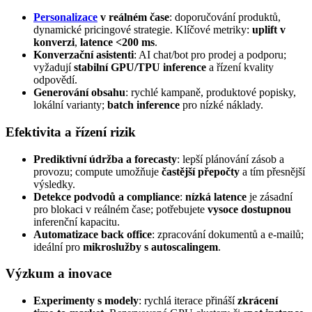
Personalizace
v reálném čase
: doporučování produktů,
dynamické pricingové strategie. Klíčové metriky:
uplift v
konverzi
,
latence <200 ms
.
Konverzační asistenti
: AI chat/bot pro prodej a podporu;
vyžadují
stabilní GPU/TPU inference
a řízení kvality
odpovědí.
Generování obsahu
: rychlé kampaně, produktové popisky,
lokální varianty;
batch inference
pro nízké náklady.
Efektivita a řízení rizik
Prediktivní údržba a forecasty
: lepší plánování zásob a
provozu; compute umožňuje
častější přepočty
a tím přesnější
výsledky.
Detekce podvodů a compliance
:
nízká latence
je zásadní
pro blokaci v reálném čase; potřebujete
vysoce dostupnou
inferenční kapacitu.
Automatizace back office
: zpracování dokumentů a e-mailů;
ideální pro
mikroslužby s autoscalingem
.
Výzkum a inovace
Experimenty s modely
: rychlá iterace přináší
zkrácení