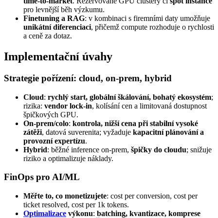
time‑to‑market
. Rezervované GPU clustery či
spot instance
pro levnější běh výzkumu.
Finetuning a RAG
: v kombinaci s firemními daty umožňuje
unikátní diferenciaci
, přičemž compute rozhoduje o rychlosti
a ceně za dotaz.
Implementační úvahy
Strategie pořízení: cloud, on‑prem, hybrid
Cloud
:
rychlý start, globální škálování, bohatý ekosystém
;
rizika:
vendor lock‑in
, kolísání cen a limitovaná dostupnost
špičkových GPU.
On‑prem/colo
:
kontrola, nižší cena při stabilní vysoké
zátěži
, datová suverenita; vyžaduje
kapacitní plánování a
provozní expertízu
.
Hybrid
: běžné inference on‑prem,
špičky do cloudu
; snižuje
riziko a optimalizuje náklady.
FinOps pro AI/ML
Měřte to, co monetizujete
: cost per conversion, cost per
ticket resolved, cost per 1k tokens.
Optimalizace
výkonu
:
batching, kvantizace, komprese