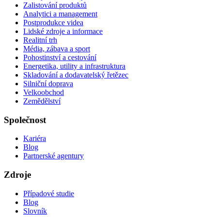
Zalistování produktů
Analytici a management
Postprodukce videa
Lidské zdroje a informace
Realitní trh
Média, zábava a sport
Pohostinství a cestování
Energetika, utility a infrastruktura
Skladování a dodavatelský řetězec
Silniční doprava
Velkoobchod
Zemědělství
Společnost
Kariéra
Blog
Partnerské agentury
Zdroje
Případové studie
Blog
Slovník