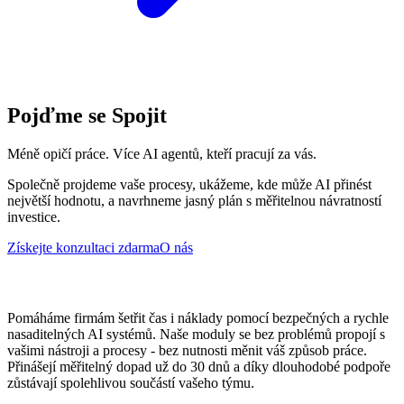
Pojďme se Spojit
Méně opičí práce. Více AI agentů, kteří pracují za vás.
Společně projdeme vaše procesy, ukážeme, kde může AI přinést
největší hodnotu, a navrhneme jasný plán s měřitelnou návratností
investice.
Získejte konzultaci zdarma
O nás
Pomáháme firmám šetřit čas i náklady pomocí bezpečných a rychle
nasaditelných AI systémů. Naše moduly se bez problémů propojí s
vašimi nástroji a procesy - bez nutnosti měnit váš způsob práce.
Přinášejí měřitelný dopad už do 30 dnů a díky dlouhodobé podpoře
zůstávají spolehlivou součástí vašeho týmu.