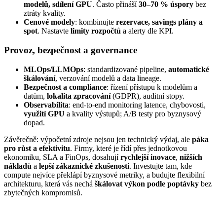
modelů, sdílení GPU
. Často přináší
30–70 % úspory
bez
ztráty kvality.
Cenové modely
: kombinujte
rezervace, savings plány a
spot
. Nastavte
limity rozpočtů
a alerty dle KPI.
Provoz, bezpečnost a governance
MLOps/LLMOps
: standardizované pipeline,
automatické
škálování
, verzování modelů a data lineage.
Bezpečnost a compliance
: řízení přístupu k modelům a
datům,
lokalita zpracování
(GDPR), auditní stopy.
Observabilita
: end‑to‑end monitoring latence, chybovosti,
využití GPU
a kvality výstupů; A/B testy pro byznysový
dopad.
Závěrečně: výpočetní zdroje nejsou jen technický výdaj, ale
páka
pro růst a efektivitu
. Firmy, které je řídí přes jednotkovou
ekonomiku, SLA a FinOps, dosahují
rychlejší inovace
,
nižších
nákladů
a
lepší zákaznické zkušenosti
. Investujte tam, kde
compute nejvíce překlápí byznysové metriky, a budujte flexibilní
architekturu, která vás nechá
škálovat výkon podle poptávky
bez
zbytečných kompromisů.