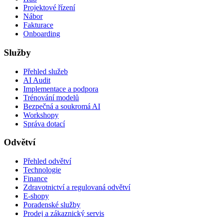
Projektové řízení
Nábor
Fakturace
Onboarding
Služby
Přehled služeb
AI Audit
Implementace a podpora
Trénování modelů
Bezpečná a soukromá AI
Workshopy
Správa dotací
Odvětví
Přehled odvětví
Technologie
Finance
Zdravotnictví a regulovaná odvětví
E-shopy
Poradenské služby
Prodej a zákaznický servis