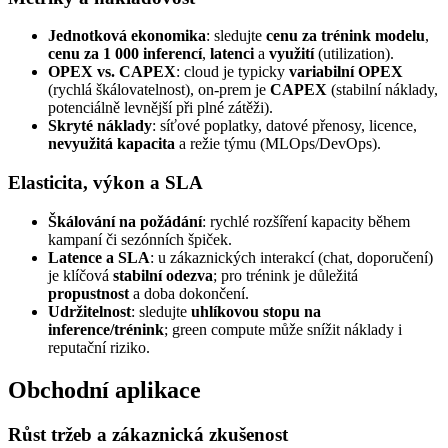
Jednotková ekonomika
: sledujte
cenu za trénink modelu
,
cenu za 1 000 inferencí
,
latenci
a
využití
(utilization).
OPEX vs. CAPEX
: cloud je typicky
variabilní OPEX
(rychlá škálovatelnost), on‑prem je
CAPEX
(stabilní náklady,
potenciálně levnější při plné zátěži).
Skryté náklady
: síťové poplatky, datové přenosy, licence,
nevyužitá kapacita
a režie týmu (MLOps/DevOps).
Elasticita, výkon a SLA
Škálování na požádání
: rychlé rozšíření kapacity během
kampaní či sezónních špiček.
Latence a SLA
: u zákaznických interakcí (chat, doporučení)
je klíčová
stabilní odezva
; pro trénink je důležitá
propustnost
a doba dokončení.
Udržitelnost
: sledujte
uhlíkovou stopu na
inference/trénink
; green compute může snížit náklady i
reputační riziko.
Obchodní aplikace
Růst tržeb a zákaznická zkušenost