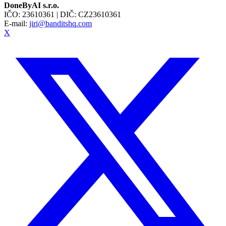
DoneByAI s.r.o.
IČO:
23610361
| DIČ:
CZ23610361
E-mail:
jiri@banditshq.com
X